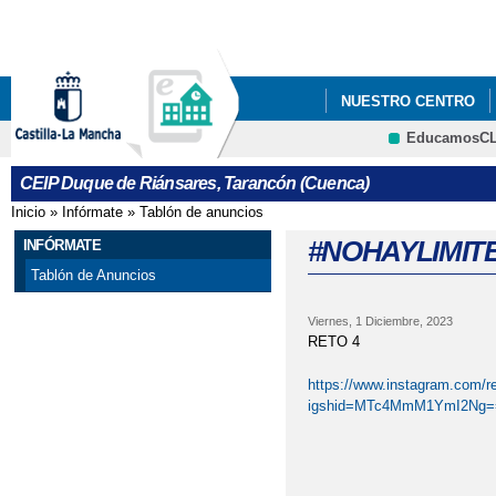
Pa
co
pri
NUESTRO CENTRO
EducamosC
QUÉ HACEMOS
#
CRFP
CEIP Duque de Riánsares, Tarancón (Cuenca)
#NOHAYLIMITESTARA
Inicio
»
Infórmate
»
Tablón de anuncios
Se encuentra usted aquí
AMPA DUQUE DE RIÁ
#NOHAYLIMIT
INFÓRMATE
Tablón de Anuncios
BECAS ACNEAEHTTP
Viernes, 1 Diciembre, 2023
FBID=974164637419630
RETO 4
BIBIOPATIO
BIBLI
https://www.instagram.com
igshid=MTc4MmM1YmI2Ng=
CENTRO DE LA MUJE
CONCURSO ACTIVEH