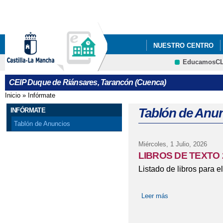
Pa
co
pri
NUESTRO CENTRO
EducamosC
QUÉ HACEMOS
#
CRFP
CEIP Duque de Riánsares, Tarancón (Cuenca)
#NOHAYLIMITESTARA
Inicio
»
Infórmate
Se encuentra usted aquí
AMPA DUQUE DE RIÁ
Tablón de Anu
INFÓRMATE
Tablón de Anuncios
BECAS ACNEAEHTTP
Miércoles, 1 Julio, 2026
FBID=974164637419630
LIBROS DE TEXTO 
Listado de libros para 
BIBIOPATIO
BIBLI
CENTRO DE LA MUJE
Leer más
sobre LIBROS DE
CONCURSO ACTIVEH