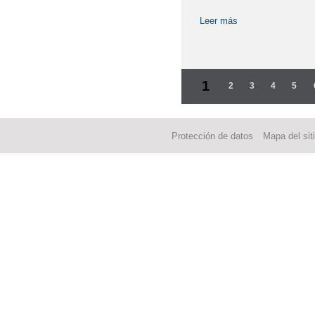
Leer más
sobre INFANTIL 4 
Páginas
1
2
3
4
5
Protección de datos
Mapa del sit