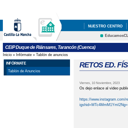
Pa
co
pri
NUESTRO CENTRO
EducamosC
QUÉ HACEMOS
#
CRFP
CEIP Duque de Riánsares, Tarancón (Cuenca)
#NOHAYLIMITESTARA
Inicio
»
Infórmate
»
Tablón de anuncios
Se encuentra usted aquí
AMPA DUQUE DE RIÁ
RETOS ED. FÍSI
INFÓRMATE
Tablón de Anuncios
BECAS ACNEAEHTTP
Viernes, 10 Noviembre, 2023
FBID=974164637419630
Os dejo enlace al video publ
BIBIOPATIO
BIBLI
https://www.instagram.com/r
igshid=MTc4MmM1YmI2Ng=
CENTRO DE LA MUJE
CONCURSO ACTIVEH